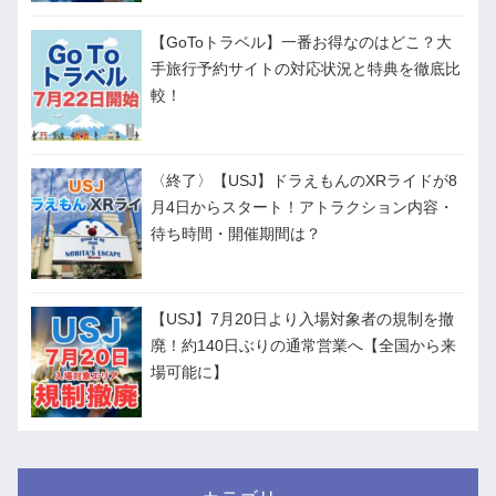
【GoToトラベル】一番お得なのはどこ？大
手旅行予約サイトの対応状況と特典を徹底比
較！
〈終了〉【USJ】ドラえもんのXRライドが8
月4日からスタート！アトラクション内容・
待ち時間・開催期間は？
【USJ】7月20日より入場対象者の規制を撤
廃！約140日ぶりの通常営業へ【全国から来
場可能に】